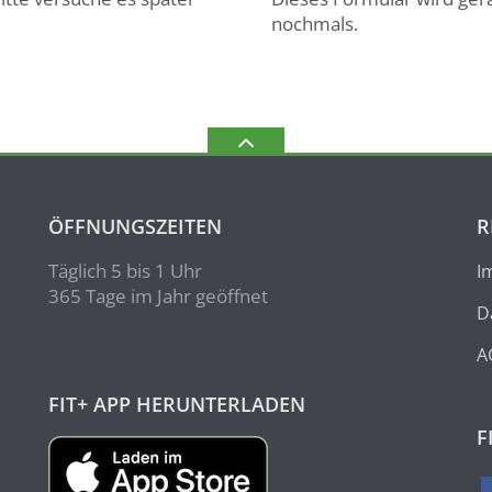
nochmals.
ÖFFNUNGSZEITEN
R
Täglich 5 bis 1 Uhr
I
365 Tage im Jahr geöffnet
D
A
FIT+ APP HERUNTERLADEN
F