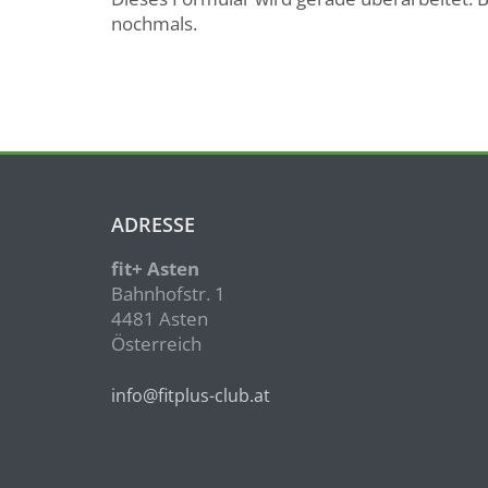
nochmals.
ADRESSE
fit+ Asten
Bahnhofstr. 1
4481 Asten
Österreich
info@fitplus-club.at