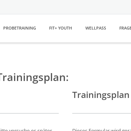
PROBETRAINING
FIT+ YOUTH
WELLPASS
FRAG
Trainingsplan:
Trainingspla
itte versuche es später
Dieses Formular wird gera