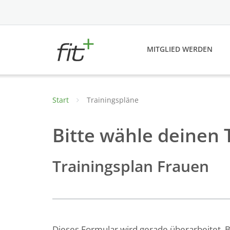
Skip
to
content
MITGLIED WERDEN
Start
Trainingspläne
Bitte wähle deinen 
Trainingsplan Frauen
Dieses Formular wird gerade überarbeitet. B