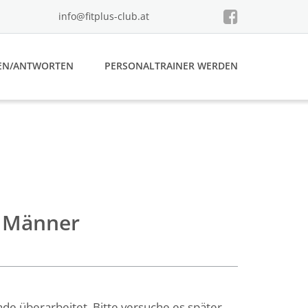
info@fitplus-club.at
EN/ANTWORTEN
PERSONALTRAINER WERDEN
n Männer
de überarbeitet. Bitte versuche es später